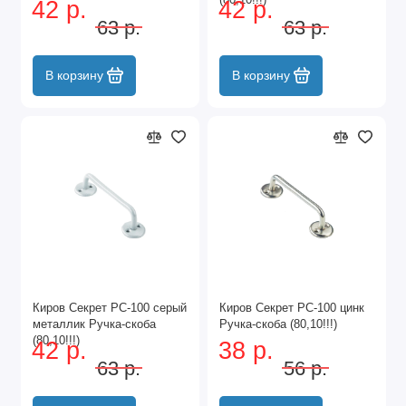
42 р.
42 р.
63 р.
63 р.
В корзину
В корзину
Киров Секрет РС-100 серый
Киров Секрет РС-100 цинк
металлик Ручка-скоба
Ручка-скоба (80,10!!!)
(80,10!!!)
42 р.
38 р.
63 р.
56 р.