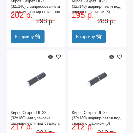
Киров Секрет ПГ-32
Киров Секрет ПГ-32
(32х140) с запрессованным
(32х140) шарнир-петля под
шариком шарнир-петля под
сварку с шариком (8)
202 р.
195 р.
сварку (8)
298 р.
288 р.
В корзину
В корзину
Киров Секрет ПГ-32
Киров Секрет ПГ-32
(32х180) инд.упаковка.
(32х180) шарнир-петля под
шарнир-петля под сварку с
сварку с шариком (8)
217 р.
212 р.
шариком (8)
321 р.
313 р.