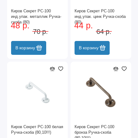
Киров Секрет РС-100
Киров Секрет РС-100
инд.упак. металлик Ручка-
инд.упак. цинк Ручка-скоба
скоба (80)
(80)
48 р.
44 р.
70 р.
64 р.
В корзину
В корзину
Киров Секрет РС-100 белая
Киров Секрет РС-100
Ручка-скоба (80,10!!!)
бронза Ручка-скоба
(80,10!!!)