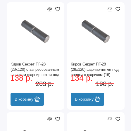
Киров Секрет ПГ-28
Киров Секрет ПГ-28
(28х120) с запрессованным
(28х120) шарнир-петля под
шариком шарнир-петля под
сварку с шариком (16)
138 р.
134 р.
сварку (16)
203 р.
198 р.
В корзину
В корзину