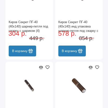
Киров Секрет ПГ-40
Киров Секрет ПГ-40
(40х140) шарнир-петля под
(40х140) инд.упаковка
сварку с шариком (4)
шарнир-петля под сварку с
304 р.
578 р.
шариком (2)
449 р.
854 р.
В корзину
В корзину