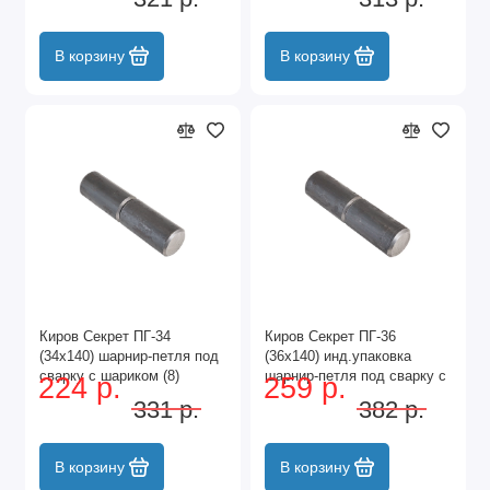
В корзину
В корзину
Киров Секрет ПГ-34
Киров Секрет ПГ-36
(34х140) шарнир-петля под
(36х140) инд.упаковка
сварку с шариком (8)
шарнир-петля под сварку с
224 р.
259 р.
шариком (8)
331 р.
382 р.
В корзину
В корзину