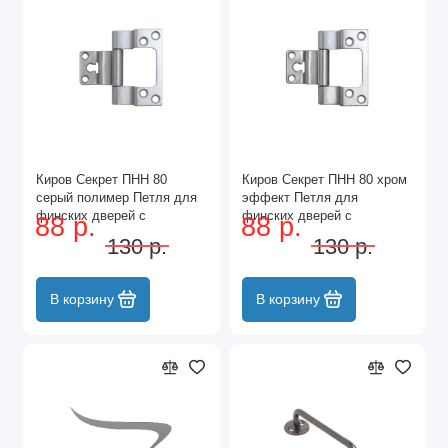
Киров Секрет ПНН 80
Киров Секрет ПНН 80 хром
серый полимер Петля для
эффект Петля для
финских дверей с
финских дверей с
88 р.
88 р.
притвором (40)
притвором (40)
130 р.
130 р.
В корзину
В корзину