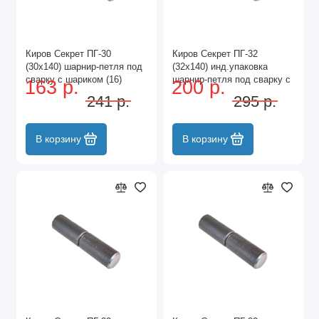
Киров Секрет ПГ-30
Киров Секрет ПГ-32
(30х140) шарнир-петля под
(32х140) инд.упаковка
сварку с шариком (16)
шарнир-петля под сварку с
163 р.
200 р.
шариком (8)
241 р.
295 р.
В корзину
В корзину