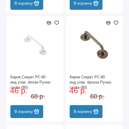
В корзину
В корзину
Киров Секрет РС-80
Киров Секрет РС-80
инд.упак. белая Ручка-
инд.упак. бронза Ручка-
скоба (80)
скоба (80)
46 р.
46 р.
68 р.
68 р.
В корзину
В корзину