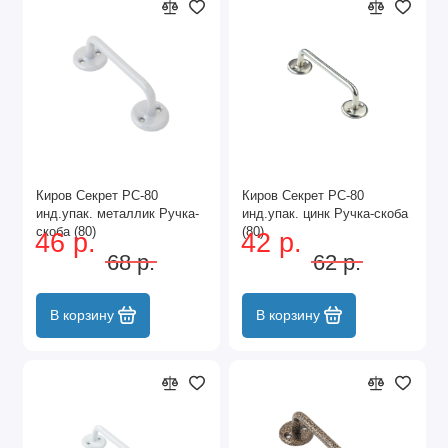
Киров Секрет РС-80
Киров Секрет РС-80
инд.упак. металлик Ручка-
инд.упак. цинк Ручка-скоба
скоба (80)
(80)
46 р.
42 р.
68 р.
62 р.
В корзину
В корзину