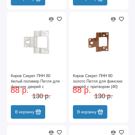
Киров Секрет ПНН 80
Киров Секрет ПНН 80
белый полимер Петля для
золото Петля для финских
финских дверей с
дверей с притвором (40)
88 р.
88 р.
притвором (40)
130 р.
130 р.
В корзину
В корзину