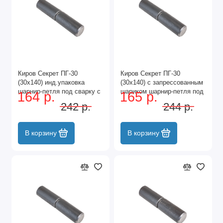
Киров Секрет ПГ-30
Киров Секрет ПГ-30
(30х140) инд.упаковка
(30х140) с запрессованным
шарнир-петля под сварку с
шариком шарнир-петля под
164 р.
165 р.
шариком (16)
сварку (16)
242 р.
244 р.
В корзину
В корзину