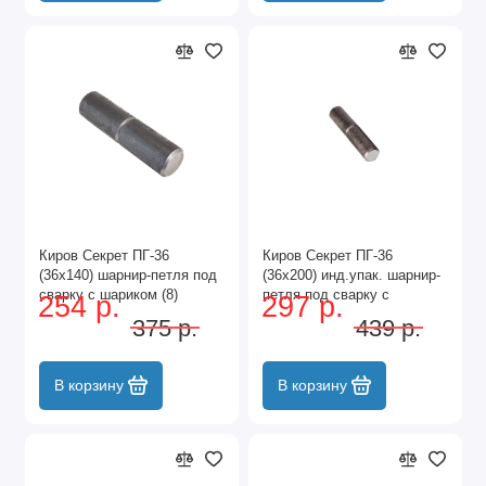
Киров Секрет ПГ-36
Киров Секрет ПГ-36
(36х140) шарнир-петля под
(36х200) инд.упак. шарнир-
сварку с шариком (8)
петля под сварку с
254 р.
297 р.
шариком (8)
375 р.
439 р.
В корзину
В корзину