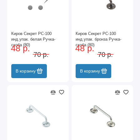
Киров Секрет РС-100
Киров Секрет РС-100
инд.упак. белая Ручка-
инд.упак. бронза Ручка-
скоба (80)
скоба (80)
48 р.
48 р.
70 р.
70 р.
В корзину
В корзину