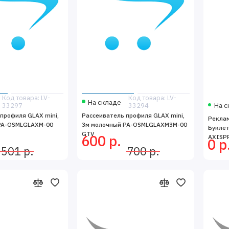
Код товара: LV-
Код товара: LV-
На складе
На с
33297
33294
профиля GLAX mini,
Рассеиватель профиля GLAX mini,
Рекла
PA-OSMLGLAXM-00
3м молочный PA-OSMLGLAXM3М-00
Буклет
GTV
600 р.
AXISP
0 р
501 р.
700 р.