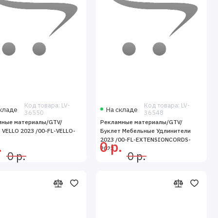
Код товара: LV-
Код товара: LV-
кладе
На складе
36550
36548
мные материалы/GTV/
Рекламные материалы/GTV/
 VELLO 2023 /00-FL-VELLO-
Буклет Мебельные Удлинители
2023 /00-FL-EXTENSIONCORDS-
.
0 р.
2023
0 р.
0 р.