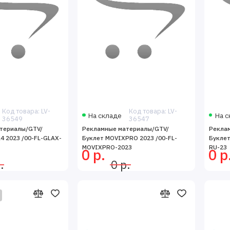
Код товара: LV-
Код товара: LV-
На складе
На с
36549
36547
териалы/GTV/
Рекламные материалы/GTV/
Рекла
4 2023 /00-FL-GLAX-
Буклет MOVIXPRO 2023 /00-FL-
Буклет
MOVIXPRO-2023
RU-23
0 р.
0 р
.
0 р.