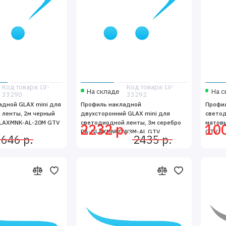
Код товара: LV-
Код товара: LV-
На складе
На с
33290
33292
адной GLAX mini для
Профиль накладной
Профил
 ленты, 2м черный
двухсторонний GLAX mini для
светод
LAXMNK-AL-20M GTV
светодиодной ленты, 3м серебро
матов
2232 р.
100
PA-GLAXMNBDW3M-AL GTV
GTV
646 р.
2435 р.