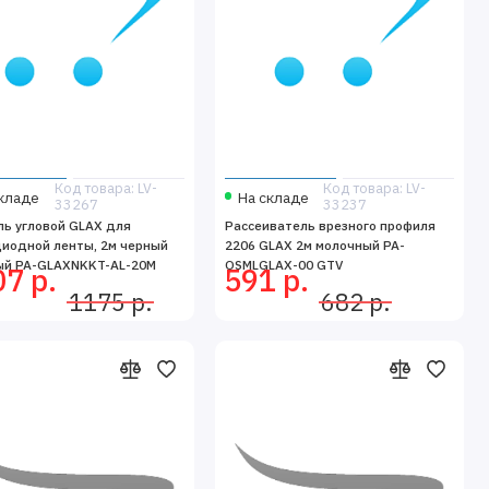
Код товара: LV-
Код товара: LV-
кладе
На складе
33267
33237
ь угловой GLAX для
Рассеиватель врезного профиля
иодной ленты, 2м черный
2206 GLAX 2м молочный PA-
ый PA-GLAXNKKT-AL-20M
OSMLGLAX-00 GTV
7 р.
591 р.
1175 р.
682 р.