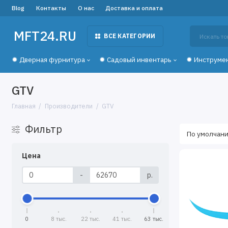
Blog
Контакты
О нас
Доставка и оплата
MFT24.RU
ВСЕ КАТЕГОРИИ
✹ Дверная фурнитура
✹ Садовый инвентарь
✹ Инструме
GTV
Главная
Производители
GTV
Фильтр
Цена
-
р.
0
8 тыс.
22 тыс.
41 тыс.
63 тыс.