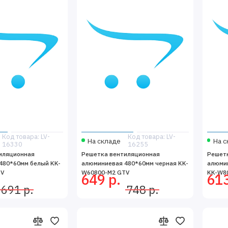
Код товара: LV-
Код товара: LV-
На складе
На с
16330
16255
иляционная
Решетка вентиляционная
Решет
480*60мм белый KK-
алюминиевая 480*60мм черная KK-
алюми
TV
W60800-M2 GTV
KK-W8
649 р.
613
691 р.
748 р.