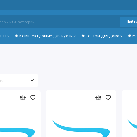
Найт
нты
✹ Комплектующие для кухни
✹ Товары для дома
✹ М