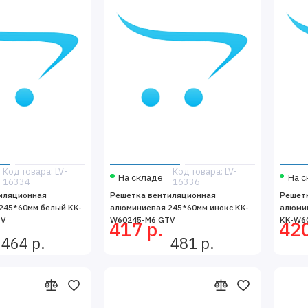
Код товара: LV-
Код товара: LV-
На складе
На с
16334
16336
иляционная
Решетка вентиляционная
Решет
245*60мм белый KK-
алюминиевая 245*60мм инокс KK-
алюми
TV
W60245-M6 GTV
KK-W6
417 р.
420
464 р.
481 р.