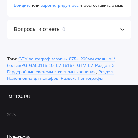
Войдите
или
зарегистрируйтесь
чтобы оставить отзыв
Вопросы и ответы
0
Тэги:
GTV пантограф газовый 875-1200мм стальной/
белый/PG-GA83115-10
,
LV-16167
,
GTV
,
LV
,
Раздел: 3.
Гардеробные системы и системы хранения
,
Раздел:
Наполнение для шкафов
,
Раздел: Пантографы
MFT24.RU
2025
Поддержка