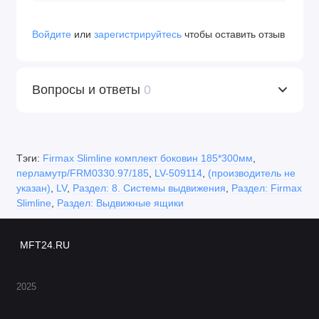
Войдите
или
зарегистрируйтесь
чтобы оставить отзыв
Вопросы и ответы
0
Тэги:
Firmax Slimline комплект боковин 185*300мм
,
перламутр/FRM0330.97/185
,
LV-509114
,
(производитель не
указан)
,
LV
,
Раздел: 8. Системы выдвижения
,
Раздел: Firmax
Slimline
,
Раздел: Выдвижные ящики
MFT24.RU
2025