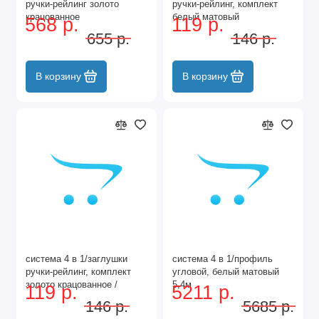
ручки-рейлинг золото
ручки-рейлинг, комплект
крацованное
белый матовый
568 р.
119 р.
/FA0003.AP000.GLMAN.CO
655 р.
146 р.
В корзину
В корзину
система 4 в 1/заглушки
система 4 в 1/профиль
ручки-рейлинг, комплект
угловой, белый матовый
золото крацованное /
5,4м
119 р.
5211 р.
FA0004.VR000.GLMAN.CO
146 р.
5685 р.