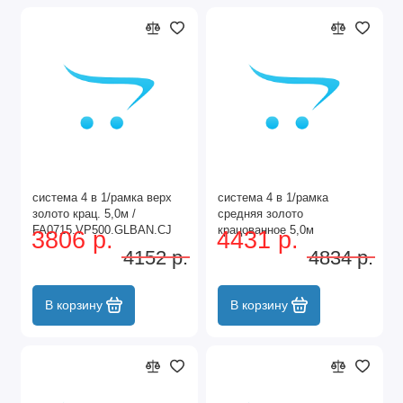
система 4 в 1/рамка верх
система 4 в 1/рамка
золото крац. 5,0м /
средняя золото
FA0715.VP500.GLBAN.CJ
крацованное 5,0м
3806 р.
4431 р.
/FA0716.VP500.GLBAN.CJ
4152 р.
4834 р.
В корзину
В корзину