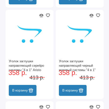
Уголок заглушки
Уголок заглушки
направляющей серебро
направляющей черный
системы "4 в 1" Aristo
матовый системы "4 в 1"
358 р.
358 р.
Aristo
413 р.
413 р.
В корзину
В корзину