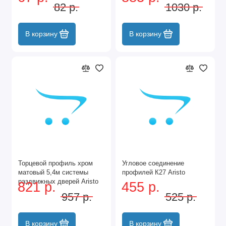
GA0840.VP010.GLBAN.CJ
Nova
82 р.
1030 р.
В корзину
В корзину
Торцевой профиль хром
Угловое соединение
матовый 5,4м системы
профилей К27 Aristo
раздвижных дверей Aristo
821 р.
455 р.
Nova
957 р.
525 р.
В корзину
В корзину