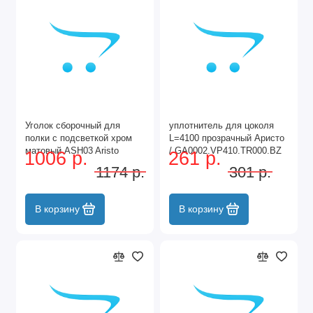
Уголок сборочный для
уплотнитель для цоколя
полки с подсветкой хром
L=4100 прозрачный Аристо
матовый ASH03 Aristo
/ GA0002.VP410.TR000.BZ
1006 р.
261 р.
1174 р.
301 р.
В корзину
В корзину