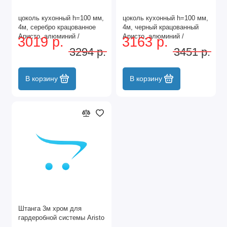
цоколь кухонный h=100 мм,
цоколь кухонный h=100 мм,
4м, серебро крацованное
4м, черный крацованный
Аристо, алюминий /
Аристо, алюминий /
3019 р.
3163 р.
GA0842.VP410.SLХAN.CJ
GA0842.VP410.BKBAN.CJ
3294 р.
3451 р.
В корзину
В корзину
Штанга 3м хром для
гардеробной системы Aristo