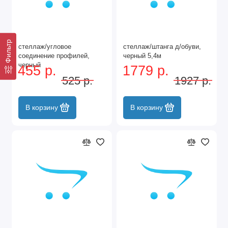
Фильтр
стеллаж/угловое
стеллаж/штанга д/обуви,
соединение профилей,
черный 5,4м
черный
455 р.
1779 р.
525 р.
1927 р.
В корзину
В корзину