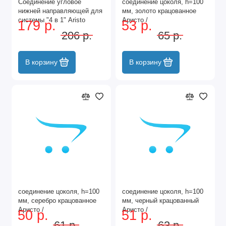
Соединение угловое
соединение цоколя, h=100
нижней направляющей для
мм, золото крацованное
системы "4 в 1" Aristo
Аристо /
179 р.
53 р.
GA0841.VP010.GLBAN.CJ
206 р.
65 р.
В корзину
В корзину
соединение цоколя, h=100
соединение цоколя, h=100
мм, серебро крацованное
мм, черный крацованный
Аристо /
Аристо /
50 р.
51 р.
GA0841.VP010.SLХAN.CJ
GA0841.VP010.BKBAN.CJ
61 р.
63 р.