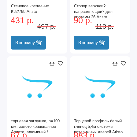
Стеновое крепление
Стопор верхнеи?
К32/798 Aristo
направляющеи? для
системы 26 Aristo
431 р.
90 р.
497 р.
110 р.
В корзину
В корзину
торцевая заглушка, h=100
Торцевой профиль белый
мм, золото крацованное
глянец 5,4м системы
Аристо, алюминий /
раздвижных дверей Aristo
67 р.
883 р.