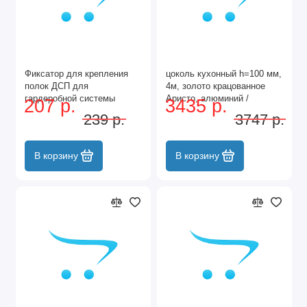
Фиксатор для крепления
цоколь кухонный h=100 мм,
полок ДСП для
4м, золото крацованное
гардеробной системы
Аристо, алюминий /
207 р.
3435 р.
Aristo, серый
GA0842.VP410.GLBAN.CJ
239 р.
3747 р.
В корзину
В корзину