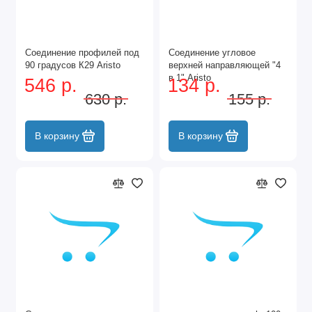
Соединение профилей под
Соединение угловое
90 градусов К29 Aristo
верхней направляющей "4
в 1" Aristo
546 р.
134 р.
630 р.
155 р.
В корзину
В корзину