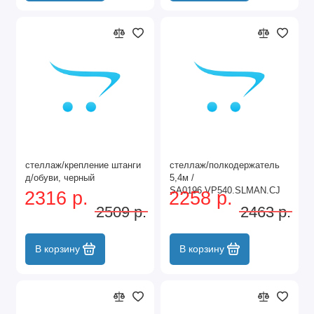
стеллаж/крепление штанги
стеллаж/полкодержатель
д/обуви, черный
5,4м /
SA0196.VP540.SLMAN.CJ
2316 р.
2258 р.
2509 р.
2463 р.
В корзину
В корзину