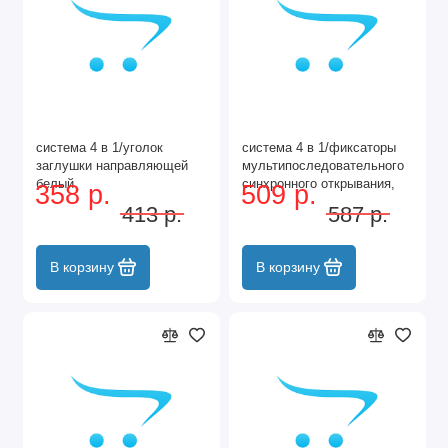
система 4 в 1/уголок
система 4 в 1/фиксаторы
заглушки направляющей
мультипоследовательного
белый
синхронного открывания,
358 р.
509 р.
серебро мат
413 р.
587 р.
/FH0024.VS000.S
В корзину
В корзину