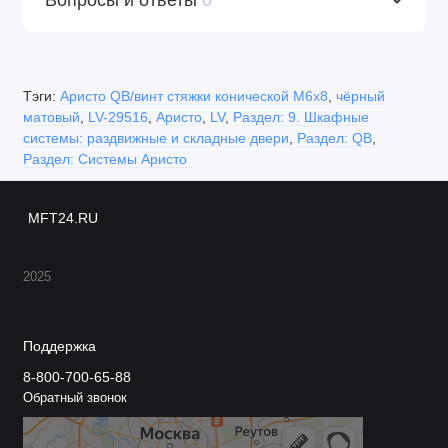
Тэги:
Аристо QB/винт стяжки конической M6х8
,
чёрный
матовый
,
LV-29516
,
Аристо
,
LV
,
Раздел: 9. Шкафные
системы: раздвижные и складные двери
,
Раздел: QB
,
Раздел: Системы Аристо
MFT24.RU
2025
Поддержка
8-800-700-65-88
Обратный звонок