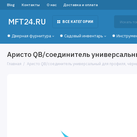
Blog
Контакты
О нас
Доставка и оплата
MFT24.RU
ВСЕ КАТЕГОРИИ
✹ Дверная фурнитура
✹ Садовый инвентарь
✹ Инструме
Аристо QB/соединитель универсальн
Главная
Аристо QB/соединитель универсальный для профиля, чёр