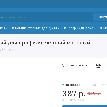
Найт
нты
✹ Комплектующие для кухни
✹ Товары для дома
✹ М
ый для профиля, чёрный матовый
ный матовый
В избранное
В 
На складе
Код товара: LV-
387 р.
446 р.
экономия 60 р.