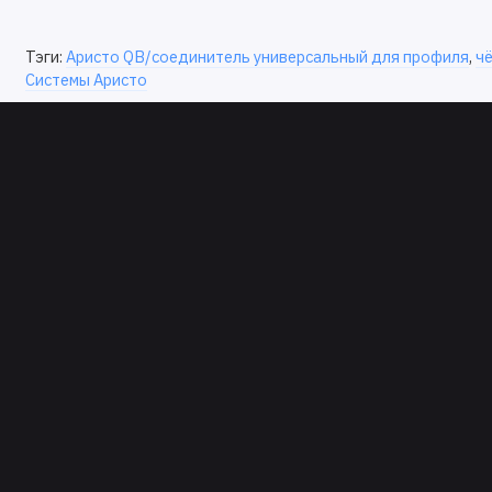
Тэги:
Аристо QB/соединитель универсальный для профиля
,
ч
Системы Аристо