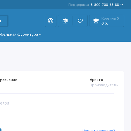
Поддержка
8-800-700-65-88
Корзина
0
и
0 р.
ебельная фурнитура
Аристо
сравнение
Производитель
29525
Нашли дешевле?