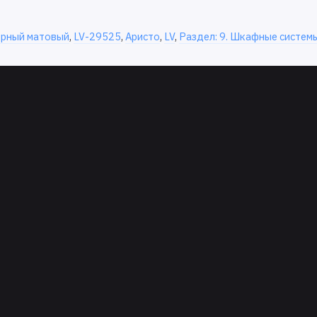
ёрный матовый
,
LV-29525
,
Аристо
,
LV
,
Раздел: 9. Шкафные систем