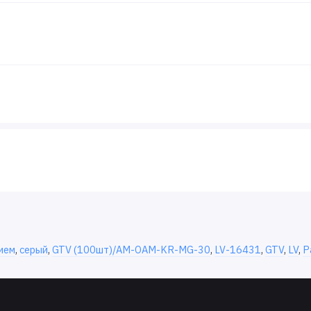
ием
,
серый
,
GTV (100шт)/AM-OAM-KR-MG-30
,
LV-16431
,
GTV
,
LV
,
Р