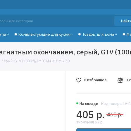
Найт
нты
✹ Комплектующие для кухни
✹ Товары для дома
✹ М
магнитным окончанием, серый, GTV (10
, серый, GTV (100шт)/AM-OAM-KR-MG-30
В избранное
В 
На складе
Код товара: LV-
405 р.
468 р.
экономия 62 р.