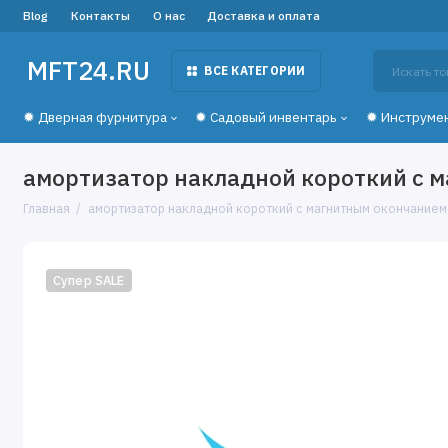
Blog
Контакты
О нас
Доставка и оплата
MFT24.RU
ВСЕ КАТЕГОРИИ
✹ Дверная фурнитура
✹ Садовый инвентарь
✹ Инструме
амортизатор накладной короткий с 
Главная
амортизатор накладной короткий с магнитным окончанием
Супер SALE