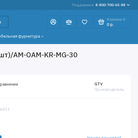
Поддержка
8-800-700-65-88
Корзина
0
и
0 р.
ебельная фурнитура
0шт)/AM-OAM-KR-MG-30
GTV
сравнение
Производитель
16431
Нашли дешевле?