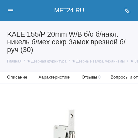
MFT24.RU
KALE 155/P 20mm W/B б/о б/накл.
никель б/мех.секр Замок врезной б/
руч (30)
Главная
✹ Дверная фурнитура
✹ Дверные замки, механизмы
✹ З
Описание
Характеристики
Отзывы
0
Вопросы и от