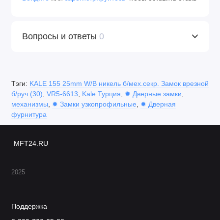
Вопросы и ответы
0
Тэги:
KALE 155 25mm W/B никель б/мех.секр. Замок врезной
б/руч (30)
,
VR5-6613
,
Kale Турция
,
✹ Дверные замки
,
механизмы
,
✹ Замки узкопрофильные
,
✹ Дверная
фурнитура
MFT24.RU
2025
Поддержка