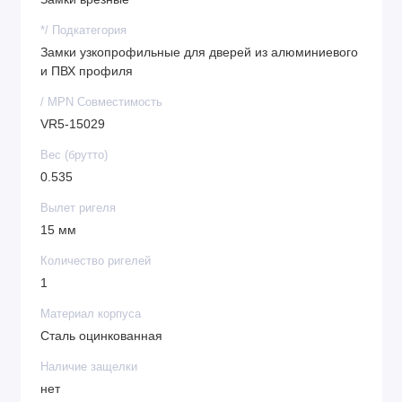
*/ Подкатегория
Замки узкопрофильные для дверей из алюминиевого
и ПВХ профиля
/ MPN Совместимость
VR5-15029
Вес (брутто)
0.535
Вылет ригеля
15 мм
Количество ригелей
1
Материал корпуса
Сталь оцинкованная
Наличие защелки
нет