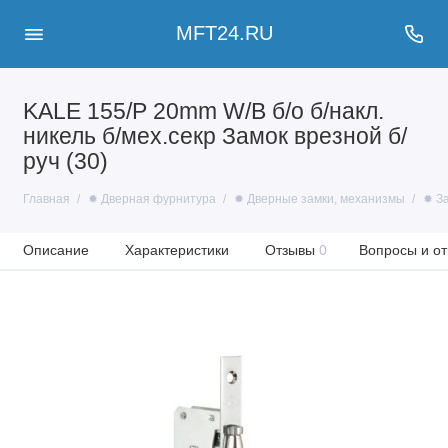
MFT24.RU
KALE 155/P 20mm W/B б/о б/накл.
никель б/мех.секр Замок врезной б/
руч (30)
Главная
✹ Дверная фурнитура
✹ Дверные замки, механизмы
✹ З
Описание
Характеристики
Отзывы
0
Вопросы и от