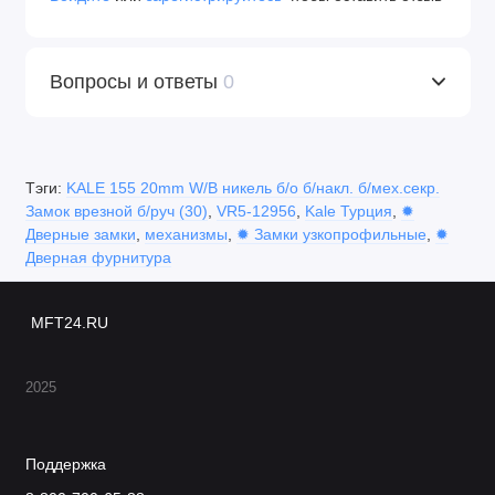
Вопросы и ответы
0
Тэги:
KALE 155 20mm W/B никель б/о б/накл. б/мех.секр.
Замок врезной б/руч (30)
,
VR5-12956
,
Kale Турция
,
✹
Дверные замки
,
механизмы
,
✹ Замки узкопрофильные
,
✹
Дверная фурнитура
MFT24.RU
2025
Поддержка