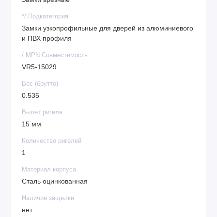
*/ Подкатегория
Замки узкопрофильные для дверей из алюминиевого
и ПВХ профиля
/ MPN Совместимость
VR5-15029
Вес (брутто)
0.535
Вылет ригеля
15 мм
Количество ригелей
1
Материал корпуса
Сталь оцинкованная
Наличие защелки
нет