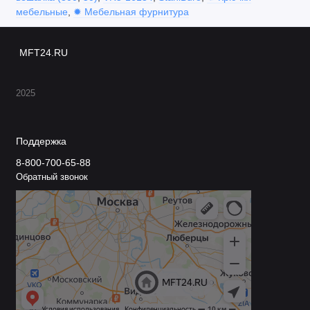
офисы и приёмные зоны;
мебельные
,
✹ Мебельная фурнитура
гостиницы и апартаменты;
MFT24.RU
раздевалки спортивных клубов и бассейнов;
кафе и рестораны (зоны для посетителей);
2025
общественные здания (школы, поликлиники,
административные помещения).
Поддержка
Рекомендации по установке и
эксплуатации
8-800-700-65-88
Обратный звонок
Перед монтажом убедитесь, что поверхность
стены подходит для крепления (не рыхлая, не
повреждённая).
Подготовьте инструменты (отвёртка или
шуруповёрт) и разметьте места сверления
согласно инструкции.
Просверлите отверстия, вставьте дюбели и