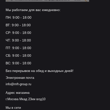
закрепите крючок винтами.
Мы работаем для вас ежедневно:
Проверьте надёжность крепления — аккуратно
ПН: 9:00 - 18:00
потяните крючок на себя.
ВТ: 9:00 - 18:00
Не превышайте допустимую нагрузку
СР: 9:00 - 18:00
(уточняйте у производителя).
ЧТ: 9:00 - 18:00
Для очистки используйте мягкую сухую или
ПТ: 9:00 - 18:00
слегка влажную ткань — избегайте абразивных
СБ: 9:00 - 18:00
и агрессивных чистящих средств.
ВС: 9:00 - 18:00
Периодически проверяйте крепёж на предмет
Без перерывов на обед и выходных дней!
ослабления.
Электронная почта
Избегайте ударов и механических повреждений
info@mft-group.ru
покрытия.
Адрес магазина
г.Москва Мкад 23км влд10
При появлении коррозии или отслоения
покрытия обратитесь к продавцу или
Мы в сети