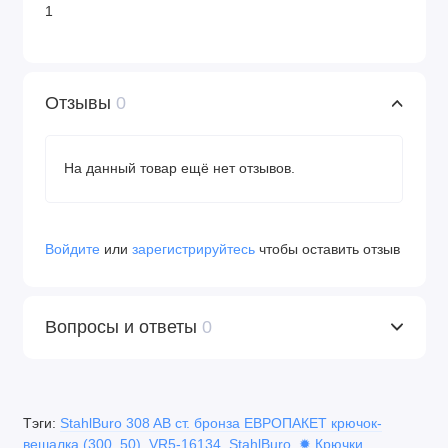
помещений (прихожие, гардеробные, офисы,
1
гостиницы, раздевалки).
Особенности:
Отзывы
0
однорожковый дизайн;
бронзовое матовое покрытие;
На данный товар ещё нет отзывов.
эргономичная форма.
Страна производства:
Германия (или ЕС —
уточнить у поставщика).
Войдите
или
зарегистрируйтесь
чтобы оставить отзыв
Гарантия:
согласно условиям производителя
(уточняйте у продавца).
Вопросы и ответы
0
Область применения
прихожие и коридоры квартир и домов;
гардеробные и шкафы‑купе;
Тэги:
StahlBuro 308 AB ст. бронза ЕВРОПАКЕТ крючок-
вешалка (300
,
50)
,
VR5-16134
,
StahlBuro
,
✹ Крючки