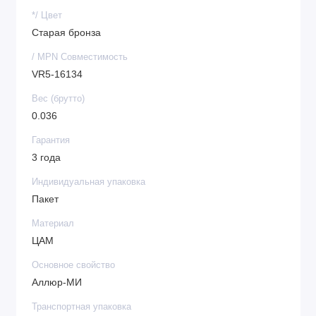
*/ Цвет
Модель:
308 AB.
Старая бронза
Цвет:
бронза (матовое покрытие).
/ MPN Совместимость
VR5-16134
Материал:
сталь.
Вес (брутто)
Тип крепления:
настенный (винты и дюбели в
0.036
комплекте).
Гарантия
Комплектация:
3 года
крючок‑вешалка;
Индивидуальная упаковка
Пакет
крепёжные элементы;
Материал
инструкция по монтажу.
ЦАМ
Упаковка:
европакет (удобен для хранения и
Основное свойство
транспортировки).
Аллюр-МИ
Назначение:
для жилых и общественных
Транспортная упаковка