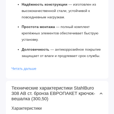
Надёжность конструкции
— изготовлен из
высококачественной стали, устойчивой к
повседневным нагрузкам.
Простота монтажа
— полный комплект
крепёжных элементов обеспечивает быструю
установку.
Долговечность
— антикоррозийное покрытие
защищает от влаги и продлевает срок службы.
Компактность
— лаконичный дизайн не
Читать дальше
перегружает пространство, экономя место.
Совместимость с разными стилями
—
Технические характеристики StahlBuro
гармонично сочетается с деревянной мебелью,
308 AB ст. бронза ЕВРОПАКЕТ крючок-
каменными и кирпичными поверхностями.
вешалка (300,50)
Основные характеристики
Характеристики
Бренд:
STAHLBURO.