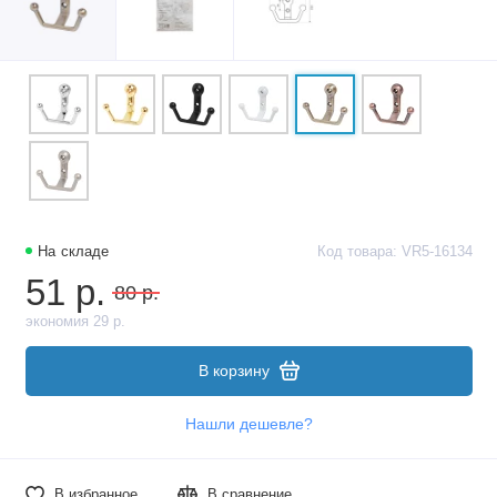
На складе
Код товара: VR5-16134
51 р.
80 р.
экономия 29 р.
В корзину
Нашли дешевле?
В избранное
В сравнение