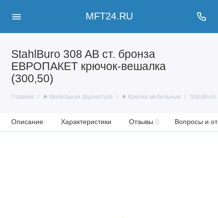
MFT24.RU
StahlBuro 308 AB ст. бронза
ЕВРОПАКЕТ крючок-вешалка
(300,50)
Главная
✹ Мебельная фурнитура
✹ Крючки мебельные
StahlBuro
Описание
Характеристики
Отзывы
0
Вопросы и от