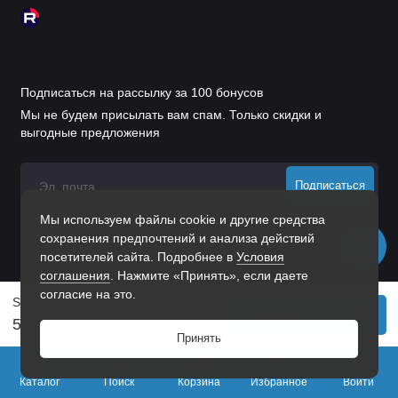
производителю.
Соблюдайте рекомендованное расстояние
между крючками при групповой установке.
Почему стоит выбрать крючок‑вешалку
Подписаться на рассылку за 100 бонусов
STAHLBURO 308 AB
Мы не будем присылать вам спам. Только скидки и
выгодные предложения
Качество материалов
— прочная сталь с
антикоррозийным покрытием обеспечивает
долгий срок службы.
Подписаться
Стильный дизайн
— бронзовое покрытие
Мы используем файлы cookie и другие средства
Нажимая на кнопку «Подписаться», Вы даете
согласие на
сохранения предпочтений и анализа действий
обработку персональных данных.
добавляет интерьеру изысканности и теплоты.
посетителей сайта. Подробнее в
Условия
соглашения
. Нажмите «Принять», если даете
Удобство использования
— эргономичная
согласие на это.
форма и надёжное крепление гарантируют
StahlBuro 308 AB ст. бронза ЕВРОПАКЕТ крючок-вешалка (300,50)
В корзину
безопасную эксплуатацию.
51 р.
80 р.
Принять
Лёгкость монтажа
— всё необходимое для
0
установки входит в комплект.
Каталог
Поиск
Корзина
Избранное
Войти