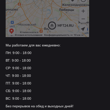
студии и квартиры с нестандартными
интерьерными решениями;
пространства в стилях винтаж, ретро‑модерн,
бохо.
Рекомендации по установке и
эксплуатации
Мы работаем для вас ежедневно:
Подготовка поверхности
— убедитесь, что
стена не рыхлая и не повреждённая.
ПН: 9:00 - 18:00
ВТ: 9:00 - 18:00
Разметка
— используйте инструкцию для
точной разметки мест сверления.
СР: 9:00 - 18:00
ЧТ: 9:00 - 18:00
Монтаж
— просверлите отверстия, установите
дюбели, закрепите крючок винтами.
ПТ: 9:00 - 18:00
СБ: 9:00 - 18:00
Проверка крепления
— аккуратно потяните
крючок, чтобы убедиться в надёжности
ВС: 9:00 - 18:00
фиксации.
Без перерывов на обед и выходных дней!