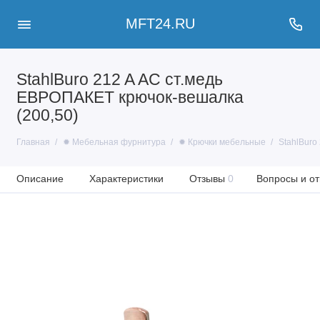
MFT24.RU
StahlBuro 212 A AC ст.медь
ЕВРОПАКЕТ крючок-вешалка
(200,50)
Главная
✹ Мебельная фурнитура
✹ Крючки мебельные
StahlBuro
Описание
Характеристики
Отзывы
0
Вопросы и от