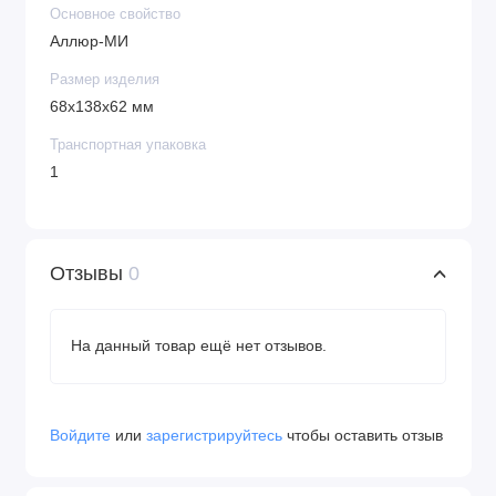
Основное свойство
инструкция по монтажу.
Аллюр-МИ
Размер изделия
Упаковка:
европакет (удобен для хранения и
68х138х62 мм
транспортировки).
Транспортная упаковка
Назначение:
для жилых и общественных
1
помещений с повышенными эстетическими
требованиями.
Особенности:
Отзывы
0
два крючка на едином основании;
комбинированное покрытие (сталь +
На данный товар ещё нет отзывов.
медные элементы);
эргономичный дизайн;
Войдите
или
зарегистрируйтесь
чтобы оставить отзыв
влагостойкость.
Страна производства:
Германия (или ЕС —