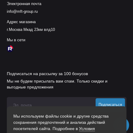
Электронная почта
Нагрузка
— не превышайте допустимый вес
info@mft-group.ru
(уточните у производителя).
Адрес магазина
Очистка
— используйте мягкую сухую или
г.Москва Мкад 23км влд10
слегка влажную ткань, избегайте абразивных и
агрессивных средств.
Мы в сети
Контроль крепежа
— периодически
проверяйте надёжность крепления.
Защита от повреждений
— избегайте ударов
Подписаться на рассылку за 100 бонусов
и механических воздействий.
Мы не будем присылать вам спам. Только скидки и
выгодные предложения
Обслуживание
— при появлении дефектов
покрытия обратитесь к продавцу или
производителю.
Подписаться
Групповая установка
— соблюдайте
Мы используем файлы cookie и другие средства
Нажимая на кнопку «Подписаться», Вы даете
согласие на
рекомендованное расстояние между крючками.
сохранения предпочтений и анализа действий
обработку персональных данных.
посетителей сайта. Подробнее в
Условия
Почему стоит выбрать