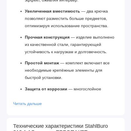
эффект, оживляя интерьер.
Увеличенная вместимость
— два крючка
позволяют разместить больше предметов,
оптимизируя использование пространства.
Прочная конструкция
— изделие выполнено
из качественной стали, гарантирующей
устойчивость к нагрузкам и долговечность.
Простой монтаж
— комплект включает все
необходимые крепёжные элементы для
быстрой установки.
Защита от коррозии
— многослойное
покрытие предохраняет изделие от
Читать дальше
воздействия влаги и сохраняет внешний вид.
Универсальность
— подходит для различных
типов помещений и стилей интерьера.
Технические характеристики StahlBuro