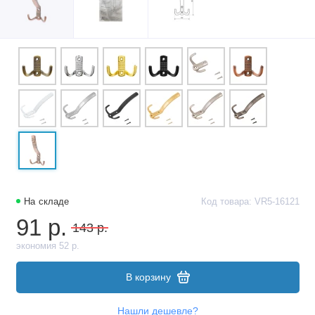
На складе
Код товара: VR5-16121
91 р.
143 р.
экономия 52 р.
В корзину
Нашли дешевле?