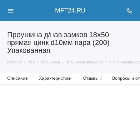
MFT24.RU
Проушина д/нав.замков 18х50
прямая цинк d10мм пара (200)
Упакованная
Главная
VR5
VR5-Замки
VR5-Замки навесные
VR5-Проушины д
Описание
Характеристики
Отзывы
0
Вопросы и от