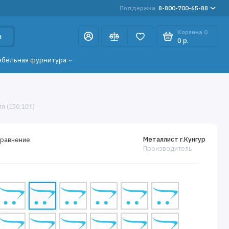
Поддержка
8-800-700-65-88
Корзина
0
и
0 р.
ебельная фурнитура
 (150,10!!!)
Металлист г.Кунгур
сравнение
Производитель