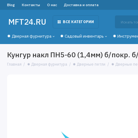
Blog
Контакты
О нас
Доставка и оплата
MFT24.RU
ВСЕ КАТЕГОРИИ
✹ Дверная фурнитура
✹ Садовый инвентарь
✹ Инструме
Кунгур накл ПН5-60 (1,4мм) б/покр. б/
Главная
✹ Дверная фурнитура
✹ Дверные петли
✹ Дверные пе