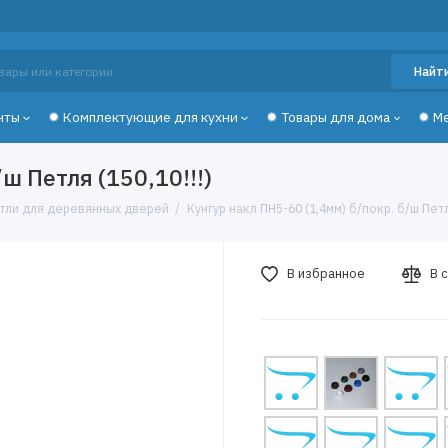
Найт
нты
✹ Комплектующие для кухни
✹ Товары для дома
✹ М
ш Петля (150,10!!!)
тли для деревянных дверей
Кунгур накл ПН5-60 (1,4мм) б/покр. б/ш Петля
В избранное
В 