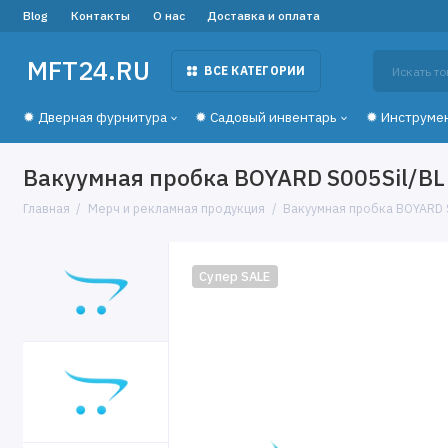
Blog
Контакты
О нас
Доставка и оплата
MFT24.RU
ВСЕ КАТЕГОРИИ
✹ Дверная фурнитура
✹ Садовый инвентарь
✹ Инструме
Вакуумная пробка BOYARD S005Sil/BL
Главная
Мерч и рекламная продукция
Вакуумная пробка BOYARD S
Супер SALE