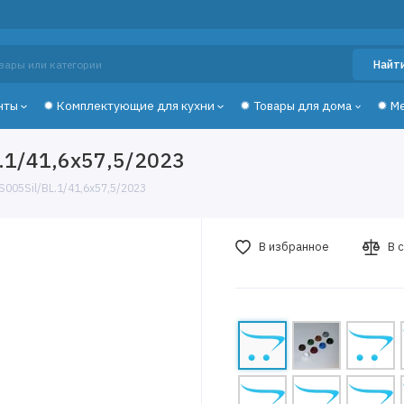
Найт
нты
✹ Комплектующие для кухни
✹ Товары для дома
✹ М
.1/41,6х57,5/2023
005Sil/BL.1/41,6х57,5/2023
В избранное
В 