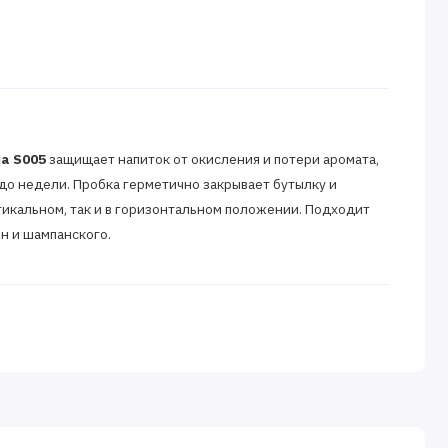
а S005
защищает напиток от окисления и потери аромата,
 до недели. Пробка герметично закрывает бутылку и
ртикальном, так и в горизонтальном положении. Подходит
н и шампанского.