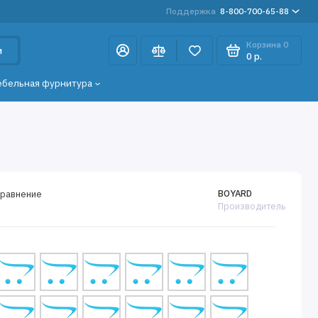
Поддержка
8-800-700-65-88
Корзина
0
и
0 р.
ебельная фурнитура
BOYARD
сравнение
Производитель